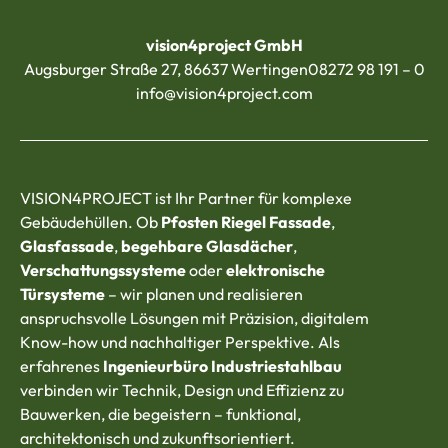
vision4project GmbH
Augsburger Straße 27, 86637 Wertingen
08272 98 191 – 0
info@vision4project.com
VISION4PROJECT ist Ihr Partner für komplexe
Gebäudehüllen. Ob
Pfosten Riegel Fassade
,
Glasfassade
,
begehbare Glasdächer
,
Verschattungssysteme
oder
elektronische
Türsysteme
– wir planen und realisieren
anspruchsvolle Lösungen mit Präzision, digitalem
Know-how und nachhaltiger Perspektive. Als
erfahrenes
Ingenieurbüro Industriestahlbau
verbinden wir Technik, Design und Effizienz zu
Bauwerken, die begeistern – funktional,
architektonisch und zukunftsorientiert.