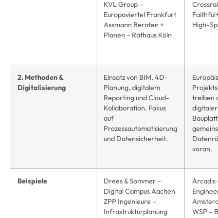
KVL Group –
Crossrai
Europaviertel Frankfurt
Faithful
Assmann Beraten +
High-Sp
Planen – Rathaus Köln
2. Methoden &
Einsatz von BIM, 4D-
Europäi
Digitalisierung
Planung, digitalem
Projekt
Reporting und Cloud-
treiben
Kollaboration. Fokus
digitaler
auf
Bauplat
Prozessautomatisierung
gemein
und Datensicherheit.
Datenrä
voran.
Beispiele
Drees & Sommer –
Arcadis 
Digital Campus Aachen
Enginee
ZPP Ingenieure –
Amster
Infrastrukturplanung
WSP – 