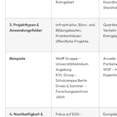
Ruhrgebiet
Koordin
Stockho
3. Projekttypen &
Infrastruktur, Büro- und
Quartie
Anwendungsfelder
Bildungsbauten,
Verkehrs
Krankenhäuser,
Energiep
öffentliche Projekte.
Beispiele
Wolff Gruppe –
Arcadis
Universitätsklinikum
Parliame
Augsburg
WSP – M
KVL Group –
Kopenh
Schulcampus Berlin
Drees & Sommer –
Forschungszentrum
Jülich
4. Nachhaltigkeit &
Fokus auf ESG-
Europäi