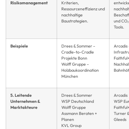
Risikomanagement
Kriterien,
entwick
Ressourceneffizienz und
nachhal
nachhaltige
Beschaf
Baustrategien.
und CO₂
Tools.
Beispiele
Drees & Sommer –
Arcadis
Cradle-to-Cradle
Infrastr
Projekte Bonn
Faithful
Wolff Gruppe –
Nachhal
Holzbaukoordination
Bahnhöf
München
5. Leitende
Drees & Sommer
Arcadis
Unternehmen &
WSP Deutschland
WSP Eu
Marktakteure
Wolff Gruppe
Faithfu
Assmann Beraten +
Turner 
Planen
Gleeds
KVL Group