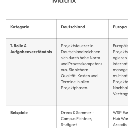
Matrix
Kategorie
Deutschland
Europa
1. Rolle &
Projektsteuerer in
Europäi
Aufgabenverständnis
Deutschland zeichnen
Projekt
sich durch hohe Norm-
agieren
und Prozesskompetenz
internat
aus. Sie sichern
manage
Qualität, Kosten und
multinat
Termine in allen
Projekte
Projektphasen.
Nachhalt
Vertrags
Beispiele
Drees & Sommer –
WSP Eur
Campus Fichtner,
Hub Wa
Stuttgart
Arcadis