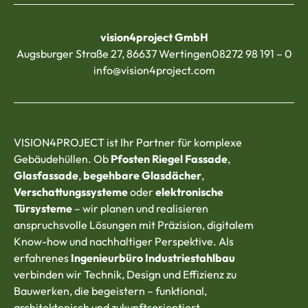
vision4project GmbH
Augsburger Straße 27, 86637 Wertingen
08272 98 191 – 0
info@vision4project.com
VISION4PROJECT ist Ihr Partner für komplexe
Gebäudehüllen. Ob
Pfosten Riegel Fassade
,
Glasfassade
,
begehbare Glasdächer
,
Verschattungssysteme
oder
elektronische
Türsysteme
– wir planen und realisieren
anspruchsvolle Lösungen mit Präzision, digitalem
Know-how und nachhaltiger Perspektive. Als
erfahrenes
Ingenieurbüro Industriestahlbau
verbinden wir Technik, Design und Effizienz zu
Bauwerken, die begeistern – funktional,
architektonisch und zukunftsorientiert.