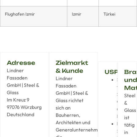
Flughafen Izmir
Izmir
Türkei
Adresse
Zielmarkt
Lindner
& Kunde
USP
Bra
Fassaden
Lindner
Spezialis
un
GmbH | Steel &
Fassaden
für
Mat
Glass
GmbH | Steel &
Stahl-,
Steel
Im Kreuz 9
Glass richtet
Glas-
&
97076 Würzburg
sich an
und
Glass
Deutschland
Bauherren,
Membran
ist
Architekten und
Full-
tätig
Generalunternehmer,
Service:
in