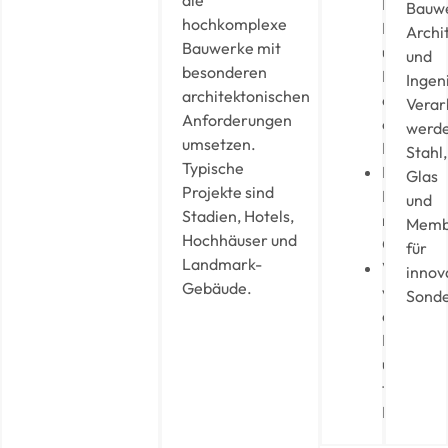
die
Design,
Bauw
hochkomplexe
Fertigun
Archi
Bauwerke mit
und
und
besonderen
Montage
Ingen
architektonischen
aus
Verar
Anforderungen
einer
werd
umsetzen.
Hand
Stahl,
Typische
Internati
Glas
Projekte sind
Erfahrun
und
Stadien, Hotels,
mit
Memb
Hochhäuser und
Großproj
für
Landmark-
Verbindu
innov
Gebäude.
von
Sonde
architek
Freiheit
und
technisc
Präzision