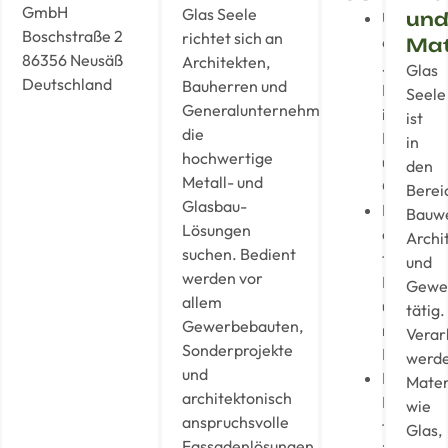
GmbH
Glas Seele
Über
un
Boschstraße 2
richtet sich an
65
Mat
86356 Neusäß
Architekten,
Jahre
Glas
Deutschland
Bauherren und
Erfahrun
Seele
Generalunternehmer,
im
ist
die
Metall-
in
hochwertige
und
den
Metall- und
Glasbau
Berei
Glasbau-
Kombina
Bauw
Lösungen
aus
Archi
suchen. Bedient
tradition
und
werden vor
Handwer
Gewe
allem
und
tätig.
Gewerbebauten,
moderne
Verar
Sonderprojekte
Fertigun
werd
und
Maßgesc
Mater
architektonisch
Lösunge
wie
anspruchsvolle
für
Glas,
Fassadenlösungen.