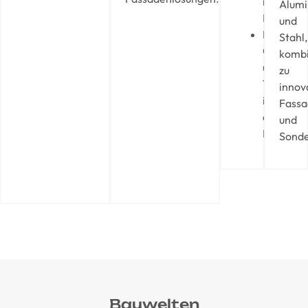
individue
Alum
Projekte
und
Präzision
Stahl,
Qualität
kombi
und
zu
Termintr
innov
in
Fassa
allen
und
Projektp
Sonde
Bauwelten